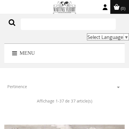
(0)

Select Language
▼
MENU
Pertinence

Affichage 1-37 de 37 article(s)