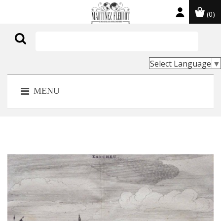
(0)

Select Language
▼
MENU