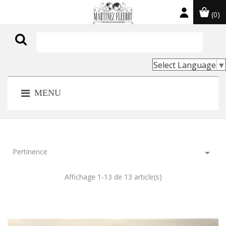
(0)

Select Language
▼
MENU
Pertinence

Affichage 1-13 de 13 article(s)