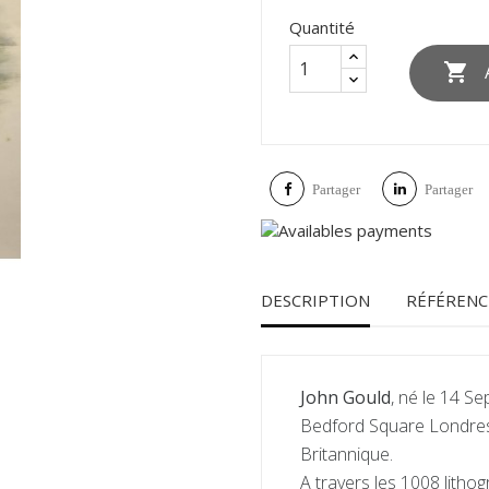
Quantité

Partager
Partager
DESCRIPTION
RÉFÉRENC
John Gould
, né le 14 S
Bedford
Square Londres)
Britannique.
A travers les 1008 lithog