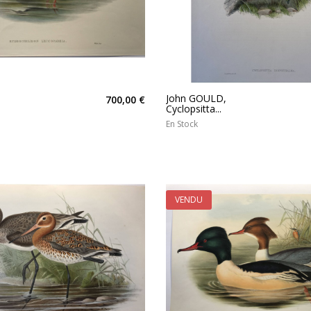
D
John GOULD,
700,00 €
Cyclopsitta...
En Stock
VENDU