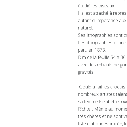
étudié les oiseaux.
Il s' est attaché à repres
autant d' impotance aux d
naturel.
Ses lithographies sont cr
Les lithographies ici p
paru en 1873.
Dim de la feuille 54 X 36
avec des réhauts de go
gravités.
Gould a fait les croquis o
nombreux artistes talentu
sa femme Elizabeth Coxe
Richter. Même au moment 
très chères et ne sont 
liste d'abonnés limitée, 