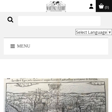
(0)

Select Language
▼
MENU