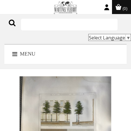
(0)

Select Language
▼
MENU