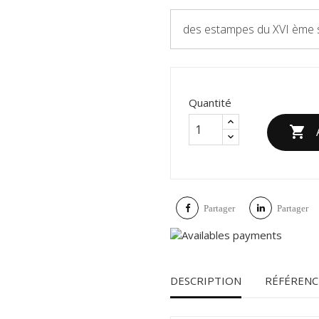
des estampes du XVI ème s
Quantité

Partager
Partager
DESCRIPTION
RÉFÉRENC