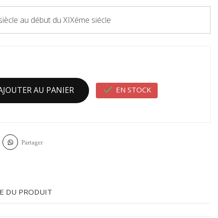
iècle au début du XIXéme siécle

EN STOCK
AJOUTER AU PANIER
Partager
E DU PRODUIT