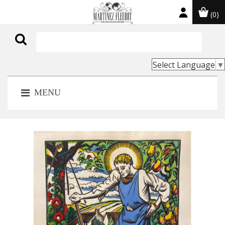
(0)

Select Language
▼
MENU