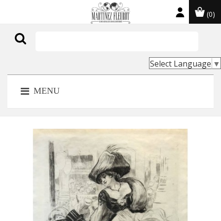
(0)

Select Language
▼
MENU