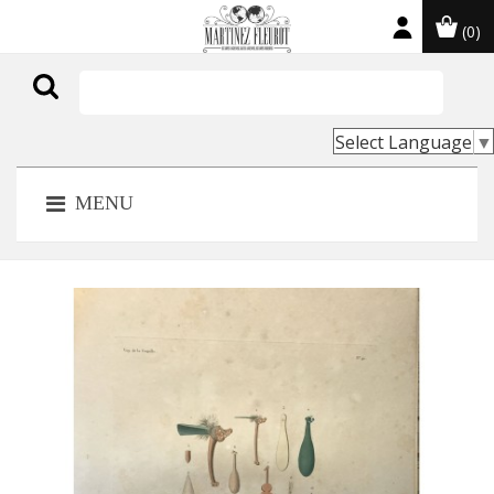
(0)

Select Language
▼
MENU