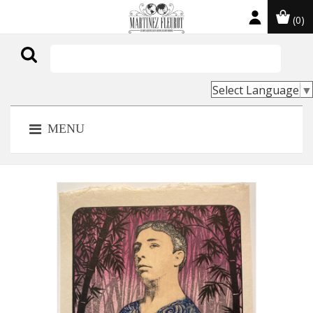
(0)

Select Language
▼
MENU