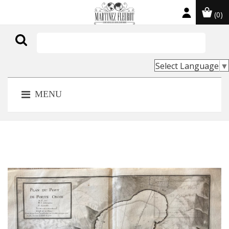
(0)

Select Language
▼
MENU