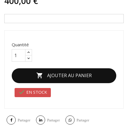
400,00 €
Quantité

AJOUTER AU PANIER

EN STOCK
Partager
Partager
Partager