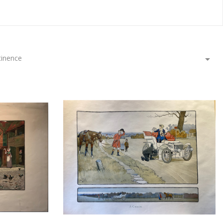
tinence
