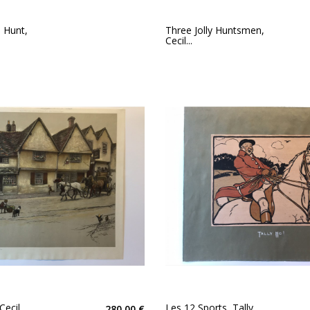
d Hunt,
Three Jolly Huntsmen,
Cecil...
Cecil
Les 12 Sports, Tally
280,00 €