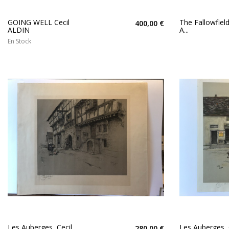
GOING WELL Cecil
The Fallowfiel
400,00 €
ALDIN
A...
En Stock
Les Auberges, Cecil
Les Auberges, 
280,00 €