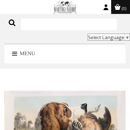
(0)

Select Language
▼
MENU
NOUVEAU