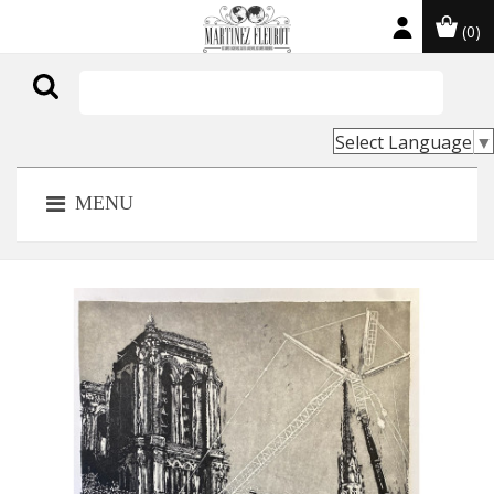
(0)

Select Language
▼
MENU