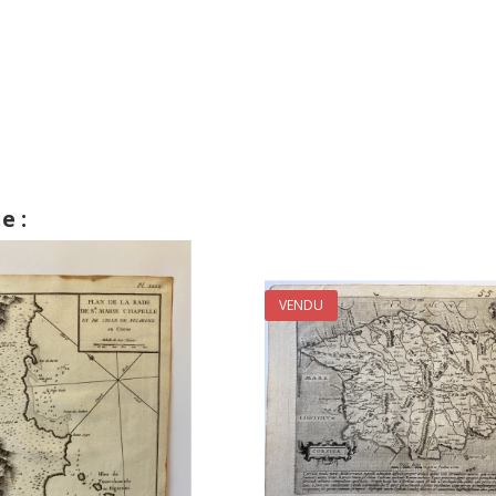
e :
VENDU