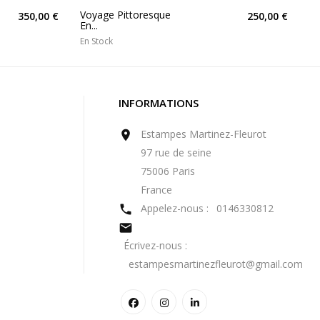
Voyage Pittoresque
350,00 €
250,00 €
En...
En Stock
INFORMATIONS
Estampes Martinez-Fleurot

97 rue de seine
75006 Paris
France
Appelez-nous :
0146330812


Écrivez-nous :
estampesmartinezfleurot@gmail.com