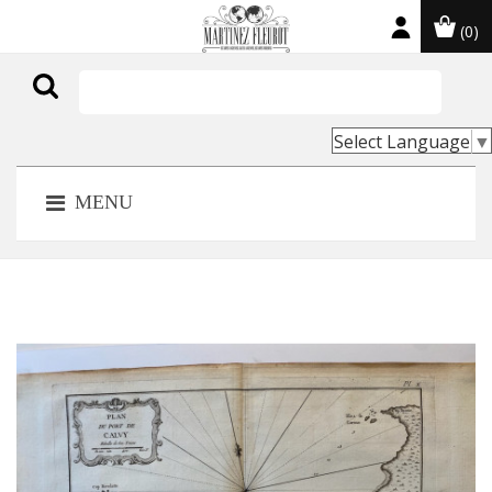
(0)

Select Language
▼
MENU