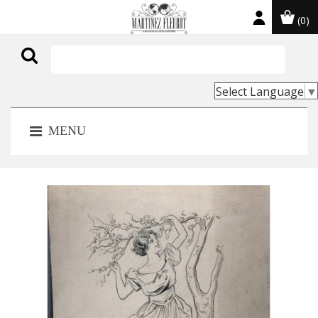
(0)

Select Language
▼
MENU