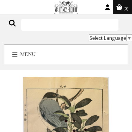
(0)

Select Language
▼
MENU
NOUVEAU