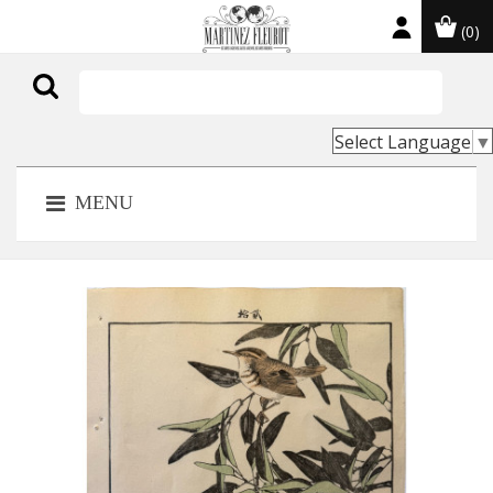
(0)

Select Language
▼
MENU
NOUVEAU