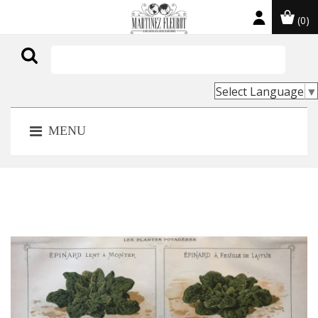
(0)

Select Language
▼
MENU