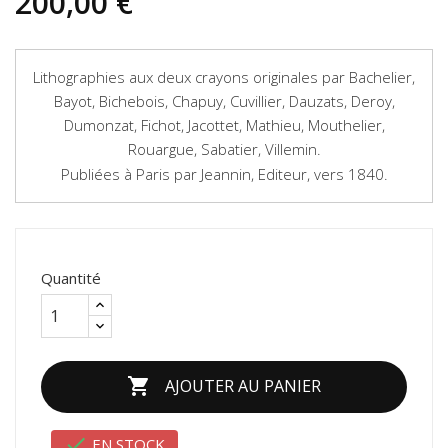
200,00 €
Lithographies aux deux crayons originales par Bachelier,
Bayot, Bichebois, Chapuy, Cuvillier, Dauzats, Deroy,
Dumonzat, Fichot, Jacottet, Mathieu, Mouthelier,
Rouargue, Sabatier, Villemin.
Publiées à Paris par Jeannin, Editeur, vers 1840.
Quantité

AJOUTER AU PANIER

EN STOCK