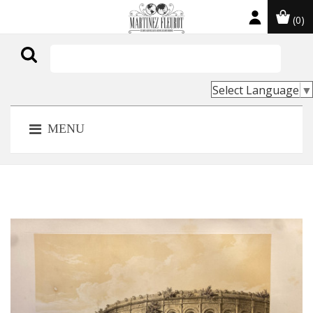
(0)

Select Language
▼
MENU