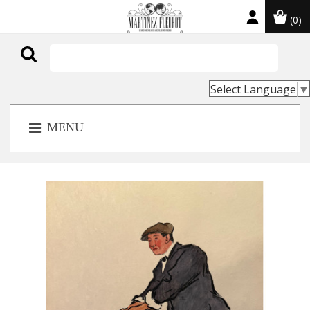
(0)

Select Language
▼
MENU
NOUVEAU