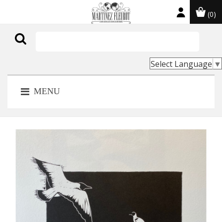
(0)

Select Language
▼
MENU