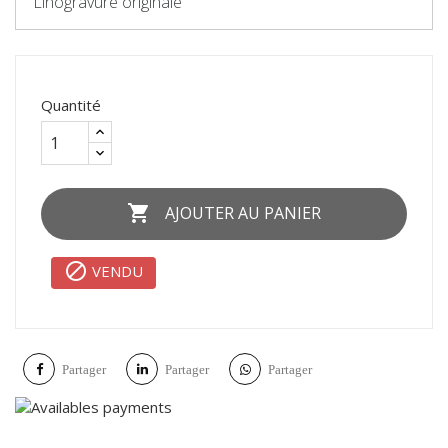
Linogravure originale
Quantité

AJOUTER AU PANIER

VENDU
Partager
Partager
Partager