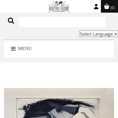
(0)

Select Language
▼
MENU