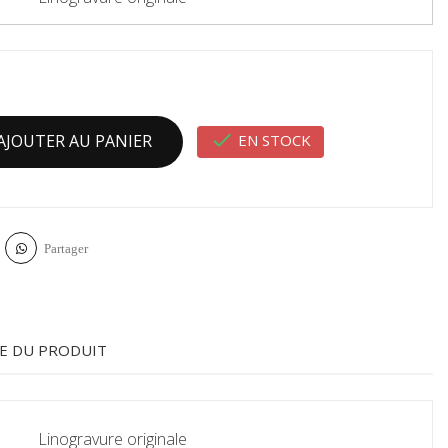

EN STOCK
AJOUTER AU PANIER
Partager
E DU PRODUIT
Linogravure originale