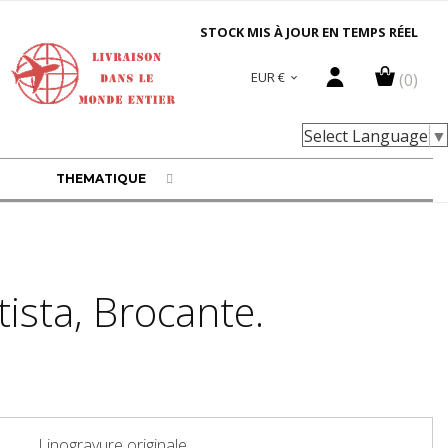
STOCK MIS À JOUR EN TEMPS RÉEL
EUR €
(0)

Select Language
▼
THEMATIQUE
ista, Brocante.
Linogravure originale