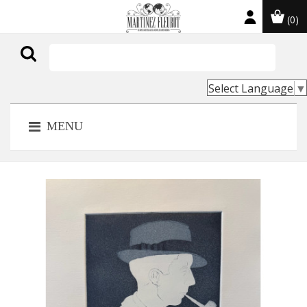
(0)

Select Language
▼
MENU