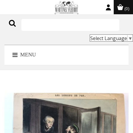
(0)

Select Language
▼
MENU