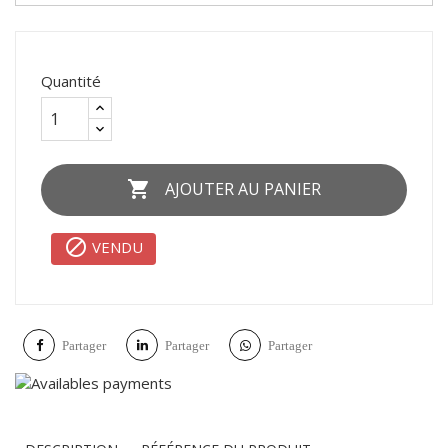
Quantité

AJOUTER AU PANIER

VENDU
Partager
Partager
Partager