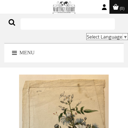
(0)

Select Language
▼
MENU