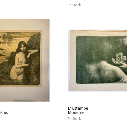
En Stock
L' Estampe
rène.
Moderne
En Stock