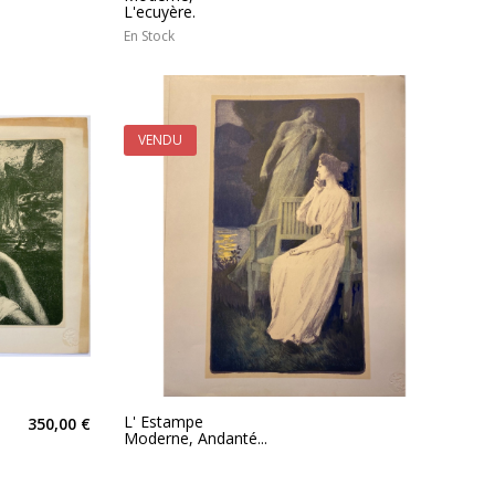
L'ecuyère.
En Stock
VENDU
L' Estampe
350,00 €
Moderne, Andanté...