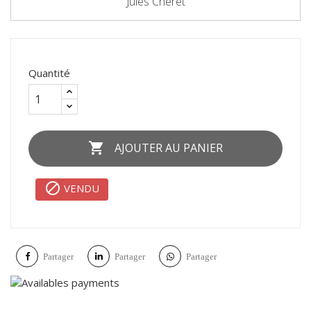
Jules Cheret
Quantité

AJOUTER AU PANIER

VENDU
Partager
Partager
Partager