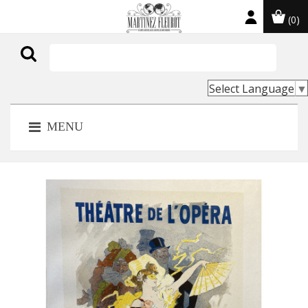
(0)

Select Language
▼
MENU