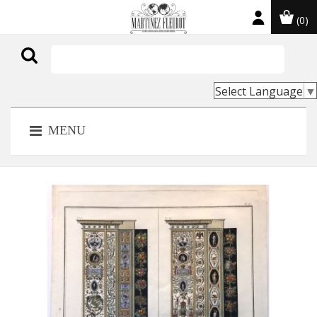
(0)

Select Language
▼
MENU