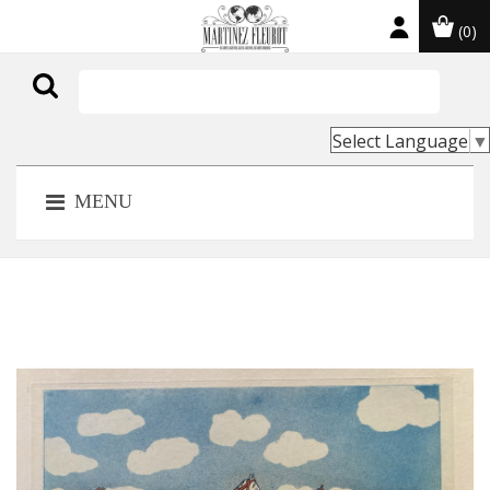
(0)

Select Language
▼
MENU