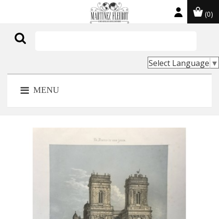
(0)

Select Language
▼
MENU