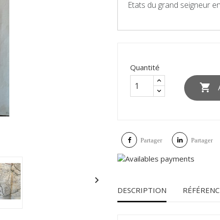
Etats du grand seigneur en
Quantité

Partager
Partager

DESCRIPTION
RÉFÉRENC