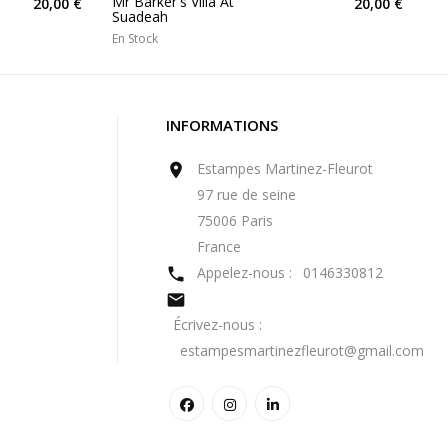
Mr Barker's Villa At
20,00 €
20,00 €
Suadeah
En Stock
INFORMATIONS
Estampes Martinez-Fleurot

97 rue de seine
75006 Paris
France
Appelez-nous :
0146330812


Écrivez-nous :
estampesmartinezfleurot@gmail.com