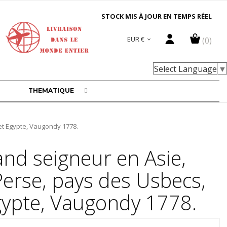
STOCK MIS À JOUR EN TEMPS RÉEL
EUR €
(0)

Select Language
▼
THEMATIQUE
et Egypte, Vaugondy 1778.
and seigneur en Asie,
erse, pays des Usbecs,
gypte, Vaugondy 1778.