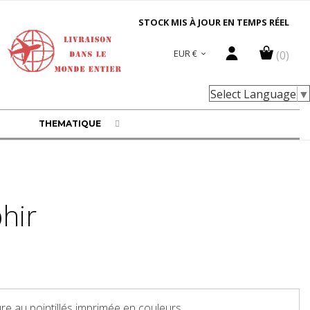
STOCK MIS À JOUR EN TEMPS RÉEL
EUR €
(0)

Select Language
▼
THEMATIQUE
phir
re au pointillés imprimée en couleurs.