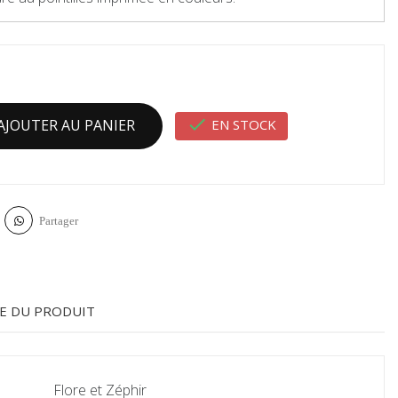

EN STOCK
AJOUTER AU PANIER
Partager
E DU PRODUIT
Flore et Zéphir