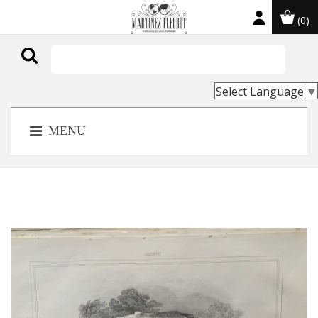
(0)

Select Language
▼
MENU