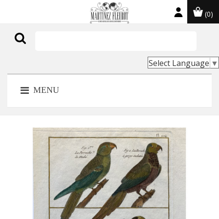
(0)

Select Language
▼
MENU