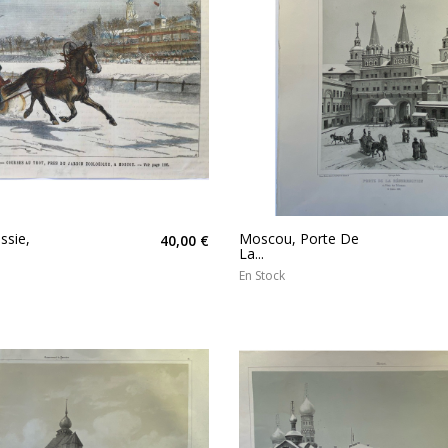
ssie,
Moscou, Porte De
40,00 €
La...
En Stock