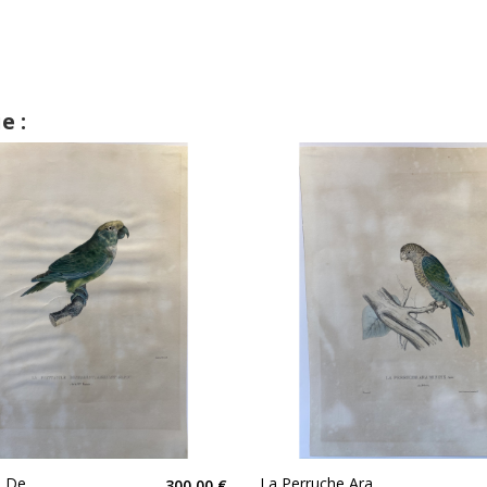
e :
e De
La Perruche Ara
300,00 €