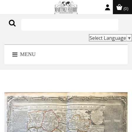
(0)

Select Language
▼
MENU