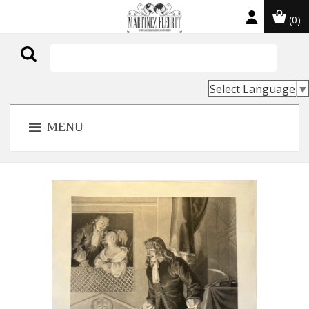
(0)

Select Language
▼
MENU
NOUVEAU