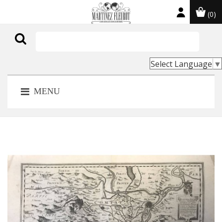
(0)

Select Language
▼
MENU