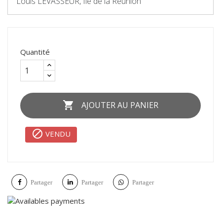
Louis LEVASSEUR, Ile de la Reunion
Quantité

AJOUTER AU PANIER

VENDU
Partager
Partager
Partager