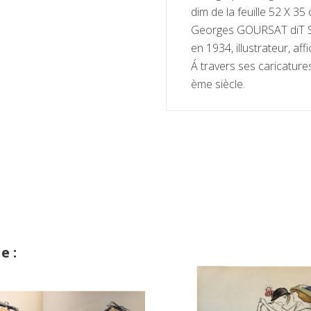
dim de la feuille 52 X 35
Georges GOURSAT diT SE
en 1934, illustrateur, af
Á travers ses caricatur
ème siècle.
e :