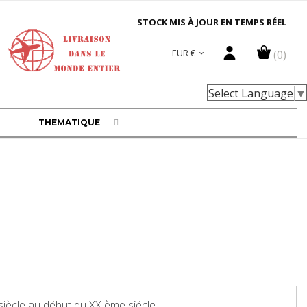
STOCK MIS À JOUR EN TEMPS RÉEL
EUR €
(0)

Select Language
▼
THEMATIQUE
iècle au début du XX ème siécle