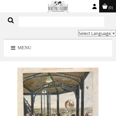
(0)

Select Language
▼
MENU