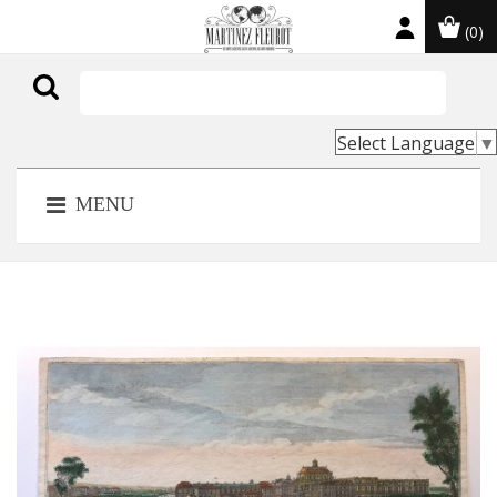
(0)

Select Language
▼
MENU
-30,00 €