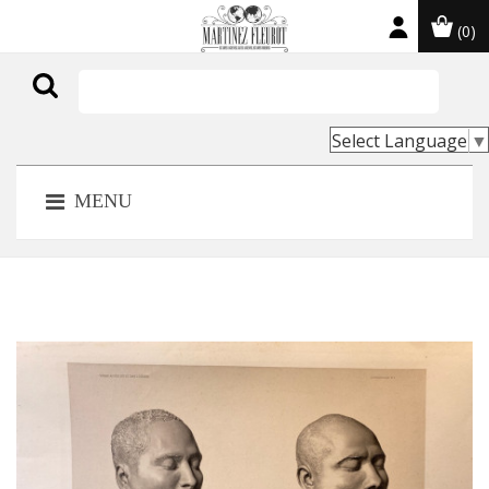
(0)

Select Language
▼
MENU