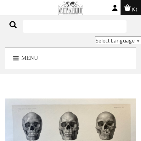
(0)

Select Language
▼
MENU