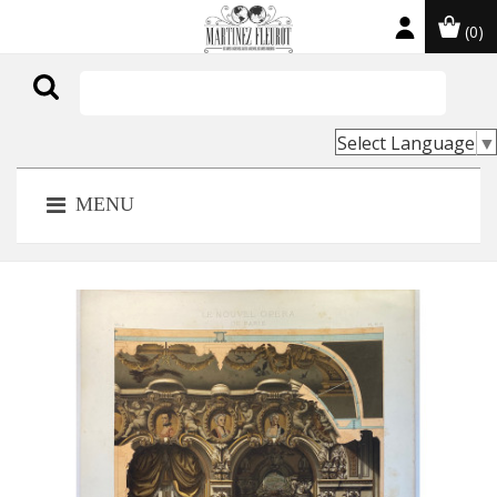
(0)

Select Language
▼
MENU